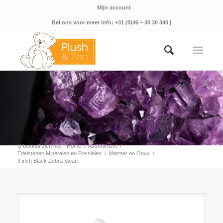
Mijn account
Bel ons voor meer info: +31 (0)46 – 30 30 340 |
U bevindt zich hier:
Home
/
Assortiment
/
Edelstenen Mineralen en Fossielen
/
Marmer en Onyx
/
3 inch Black Zebra Swan