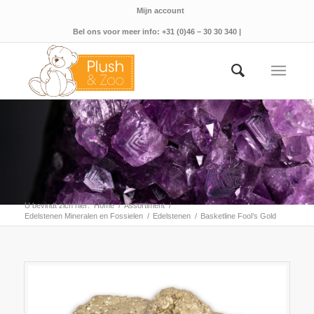
Mijn account
Bel ons voor meer info: +31 (0)46 – 30 30 340 |
U bevindt zich hier:
Home
/
Assortiment
/
Edelstenen Mineralen en Fossielen
/
Edelstenen
/
Basketline Fool’s Gold