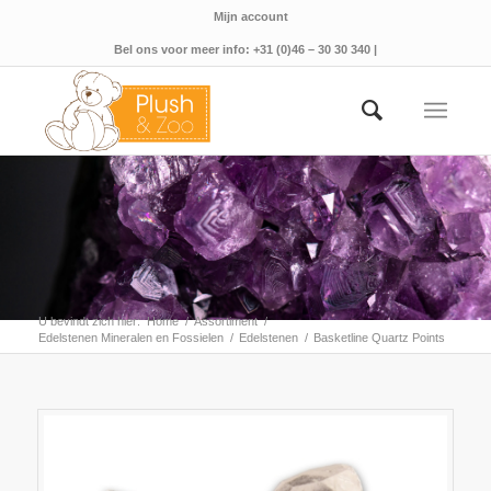
Mijn account
Bel ons voor meer info: +31 (0)46 – 30 30 340 |
U bevindt zich hier:
Home
/
Assortiment
/
Edelstenen Mineralen en Fossielen
/
Edelstenen
/
Basketline Quartz Points