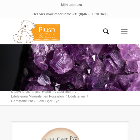
Mijn account
Bel ons voor meer info: +31 (0)46 – 30 30 340 |
U bevindt zich hier:
Home
/
Assortiment
/
Edelstenen Mineralen en Fossielen
/
Edelstenen
/
Gemstone Pack Gold Tiger Eye