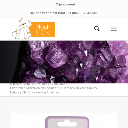
Mijn account
Bel ons voor meer info: +31 (0)46 – 30 30 340 |
U bevindt zich hier:
Home
/
Assortiment
/
Edelstenen Mineralen en Fossielen
/
Sieraden en Accessoires
/
Nature’s Gift Chip Keyring Amethyst