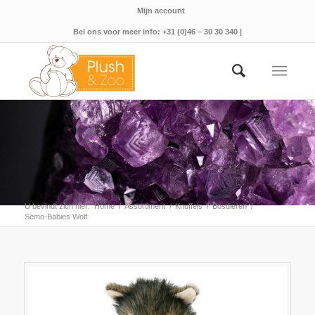
Mijn account
Bel ons voor meer info: +31 (0)46 – 30 30 340 |
U bevindt zich hier:
Home
/
Assortiment
/
Knuffels
/
Bosdieren
/
Semo-Babies Wolf