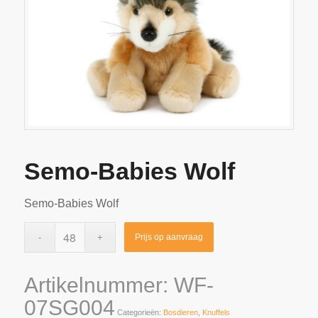
Semo-Babies Wolf
Semo-Babies Wolf
Prijs op aanvraag
Artikelnummer:
WF-
07SG004
Categorieën:
Bosdieren
,
Knuffels