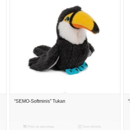
“SEMO-Softminis” Tukan
Prijs op aanvraag
Toon details