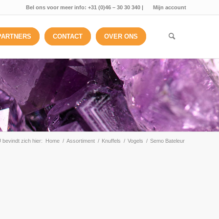
Bel ons voor meer info: +31 (0)46 – 30 30 340 |
Mijn account
PARTNERS
CONTACT
OVER ONS
 bevindt zich hier:
Home
/
Assortiment
/
Knuffels
/
Vogels
/
Semo Bateleur