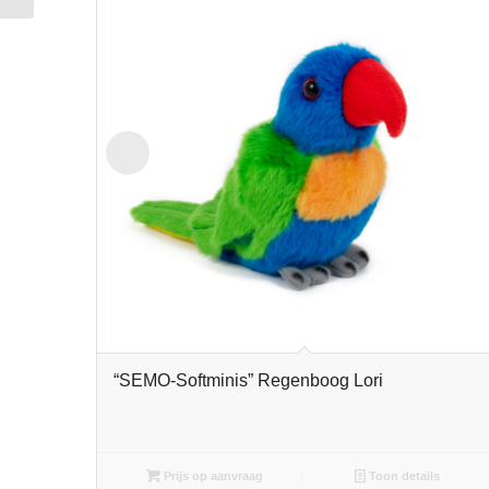
“SEMO-Softminis” Regenboog Lori
Prijs op aanvraag
Toon details