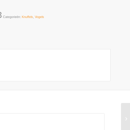
3
Categorieën:
Knuffels
,
Vogels