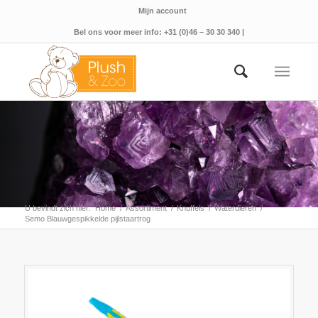
Mijn account
Bel ons voor meer info: +31 (0)46 – 30 30 340 |
U bevindt zich hier:
Home
/
Assortiment
/
Knuffels
/
Waterdieren
/
Semo Blauwgespikkelde pijlstaartrog