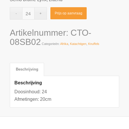
Prijs op aanvraag
Artikelnummer:
CTO-
08SB02
Categorieën:
Afrika
,
Katachtigen
,
Knuffels
Beschrijving
Beschrijving
Doosinhoud: 24
Afmetingen: 20cm