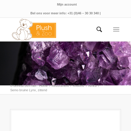
Mijn account
Bel ons voor meer info: +31 (0)46 – 30 30 340 |
U bevindt zich hier:
Home
/
Assortiment
/
Knuffels
/
Afrika
/
Semo bruine Lynx, zittend