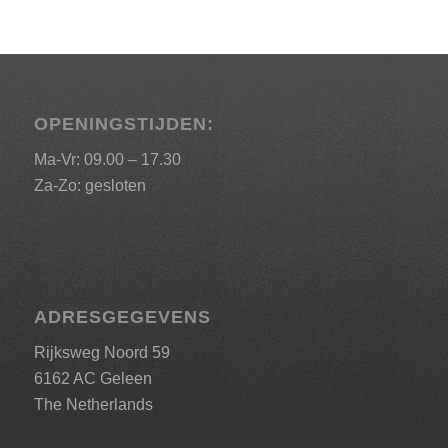
OPENINGSTIJDEN:
Ma-Vr: 09.00 – 17.30
Za-Zo: gesloten
ADRESGEGEVENS
Rijksweg Noord 59
6162 AC Geleen
The Netherlands