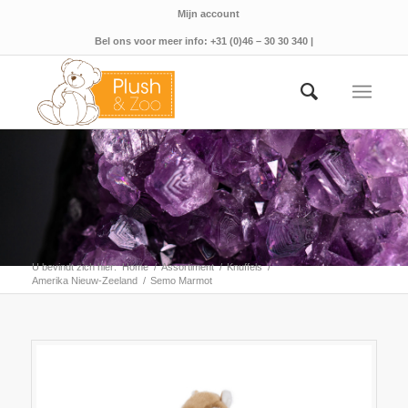
Mijn account
Bel ons voor meer info: +31 (0)46 – 30 30 340 |
U bevindt zich hier:
Home
/
Assortiment
/
Knuffels
/
Amerika Nieuw-Zeeland
/
Semo Marmot