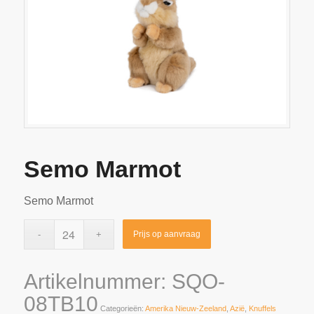
Semo Marmot
Semo Marmot
Prijs op aanvraag
Artikelnummer:
SQO-
08TB10
Categorieën:
Amerika Nieuw-Zeeland
,
Azië
,
Knuffels