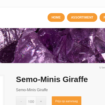
HOME
ASSORTIMENT
U bev
Semo-Minis Giraffe
Semo-Minis Giraffe
Prijs op aanvraag