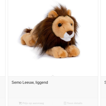
Semo Leeuw, liggend
Prijs op aanvraag
Toon details