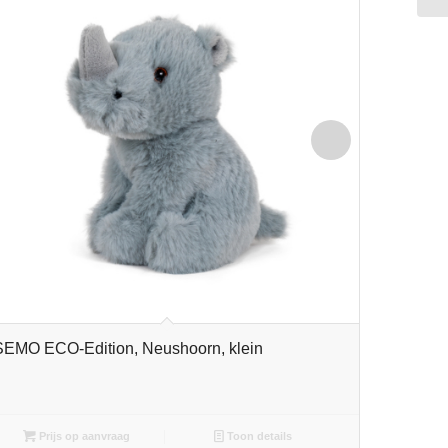
SEMO ECO-Edition, Neushoorn, klein
SEMO EC
Prijs op aanvraag
Toon details
Pri