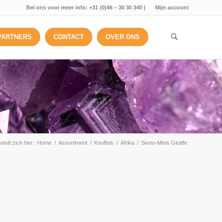
Bel ons voor meer info: +31 (0)46 – 30 30 340 |
Mijn account
PARTNERS
CONTACT
OVER ONS
indt zich hier:
Home
/
Assortiment
/
Knuffels
/
Afrika
/
Semo-Minis Giraffe