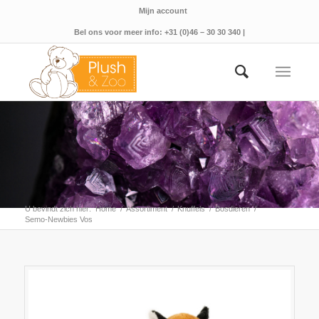
Mijn account
Bel ons voor meer info: +31 (0)46 – 30 30 340 |
U bevindt zich hier:
Home
/
Assortiment
/
Knuffels
/
Bosdieren
/
Semo-Newbies Vos