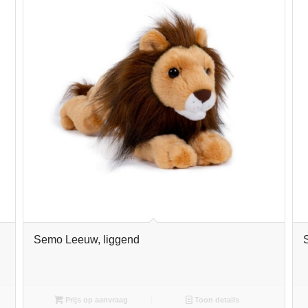
Semo Leeuw, liggend
Prijs op aanvraag
Toon details