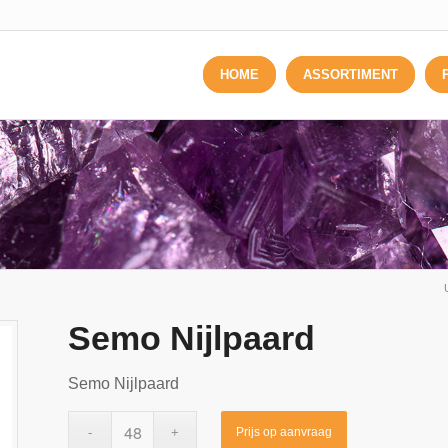
HOME
ASSORTIMENT
Semo Nijlpaard
Semo Nijlpaard
Prijs op aanvraag