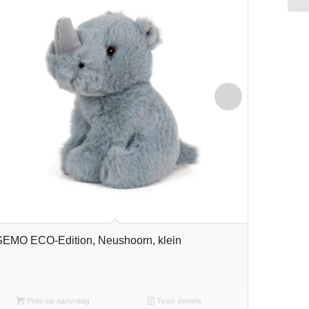
SEMO ECO-Edition, Neushoorn, klein
SEMO EC
Prijs op aanvraag
Toon details
Pri