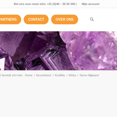
Bel ons voor meer info: +31 (0)46 – 30 30 340 |
Mijn account
PARTNERS
CONTACT
OVER ONS
U bevindt zich hier:
Home
/
Assortiment
/
Knuffels
/
Afrika
/
Semo Nijlpaard