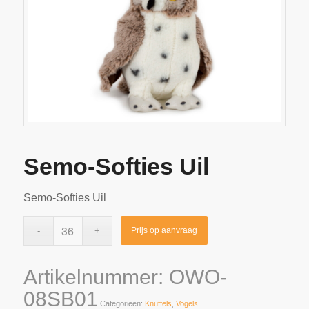
Semo-Softies Uil
Semo-Softies Uil
Prijs op aanvraag
Artikelnummer:
OWO-
08SB01
Categorieën:
Knuffels
,
Vogels