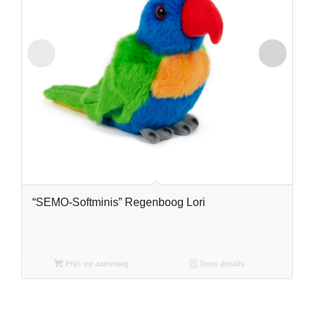
“SEMO-Softminis” Regenboog Lori
Prijs op aanvraag
Toon details