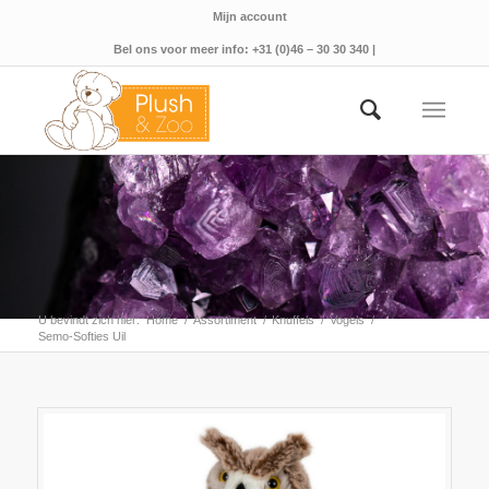
Mijn account
Bel ons voor meer info: +31 (0)46 – 30 30 340 |
U bevindt zich hier:
Home
/
Assortiment
/
Knuffels
/
Vogels
/
Semo-Softies Uil