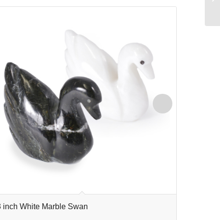
3 inch White Marble Swan
4 inch B