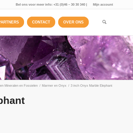
Bel ons voor meer info: +31 (0)46 – 30 30 340 |
Mijn account
PARTNERS
CONTACT
OVER ONS
en Mineralen en Fossielen
/
Marmer en Onyx
/
3 inch Onyx Marble Elephant
phant