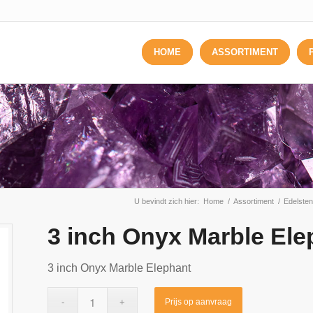
HOME
ASSORTIMENT
U bevindt zich hier:
Home
/
Assortiment
/
Edelsten
3 inch Onyx Marble Ele
3 inch Onyx Marble Elephant
Prijs op aanvraag