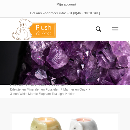
Mijn account
Bel ons voor meer info: +31 (0)46 – 30 30 340 |
U bevindt zich hier:
Home
/
Assortiment
/
Edelstenen Mineralen en Fossielen
/
Marmer en Onyx
/
3 inch White Marble Elephant Tea Light Holder