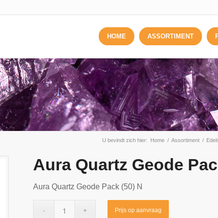
HOME
ASSORTIMENT
U bevindt zich hier:
Home
/
Assortiment
/
Edel
Aura Quartz Geode Pac
Aura Quartz Geode Pack (50) N
Prijs op aanvraag