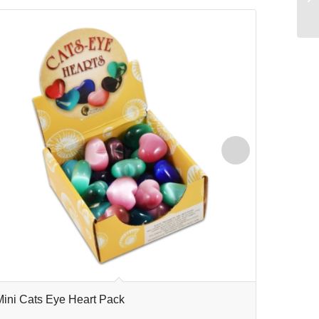
Mini Cats Eye Heart Pack
Mini Ge