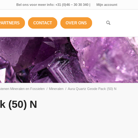
Bel ons voor meer info: +31 (0)46 – 30 30 340 |
Mijn account
PARTNERS
CONTACT
OVER ONS
stenen Mineralen en Fossielen
/
Mineralen
/
Aura Quartz Geode Pack (50) N
k (50) N