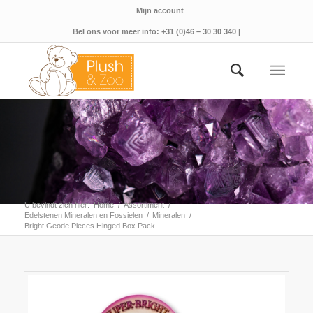
Mijn account
Bel ons voor meer info: +31 (0)46 – 30 30 340 |
U bevindt zich hier:
Home
/
Assortiment
/
Edelstenen Mineralen en Fossielen
/
Mineralen
/
Bright Geode Pieces Hinged Box Pack