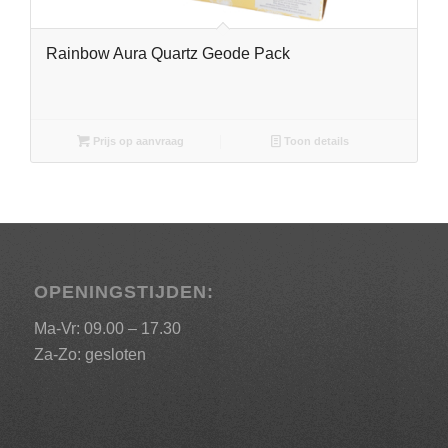
Rainbow Aura Quartz Geode Pack
Prijs op aanvraag
Toon details
OPENINGSTIJDEN:
Ma-Vr: 09.00 – 17.30
Za-Zo: gesloten