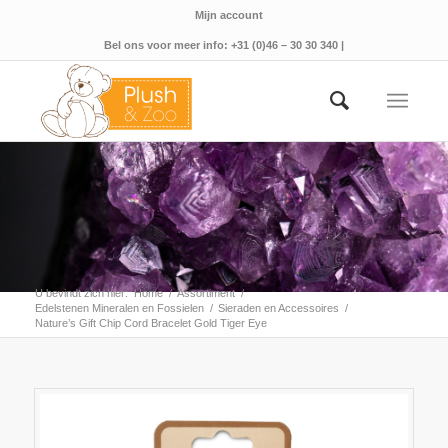
Mijn account
Bel ons voor meer info: +31 (0)46 – 30 30 340 |
U bevindt zich hier:
Home
/
Assortiment
/
Edelstenen Mineralen en Fossielen
/
Sieraden en Accessoires
/
Nature’s Gift Chip Cord Bracelet Gold Tiger Eye