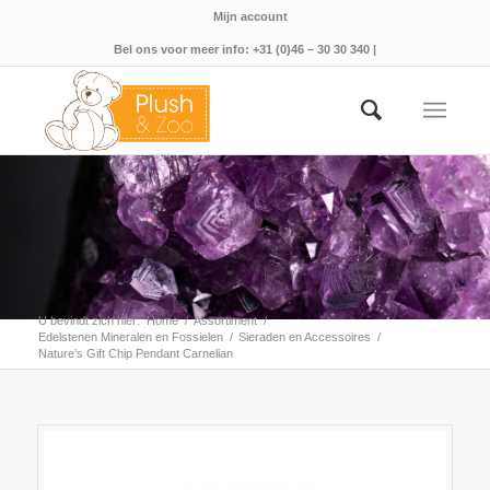
Mijn account
Bel ons voor meer info: +31 (0)46 – 30 30 340 |
U bevindt zich hier:
Home
/
Assortiment
/
Edelstenen Mineralen en Fossielen
/
Sieraden en Accessoires
/
Nature’s Gift Chip Pendant Carnelian