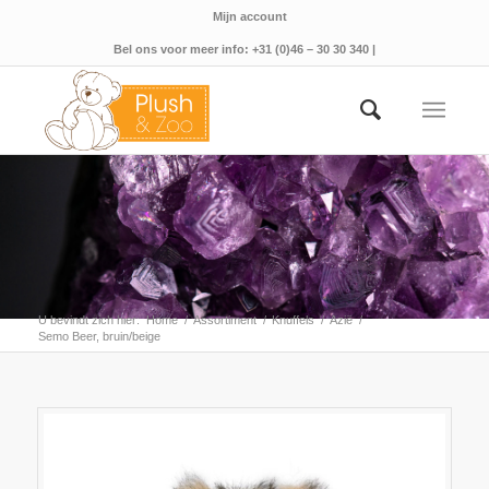
Mijn account
Bel ons voor meer info: +31 (0)46 – 30 30 340 |
U bevindt zich hier:
Home
/
Assortiment
/
Knuffels
/
Azië
/
Semo Beer, bruin/beige