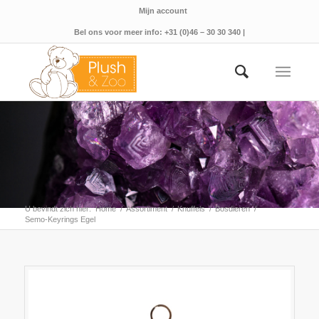
Mijn account
Bel ons voor meer info: +31 (0)46 – 30 30 340 |
U bevindt zich hier:
Home
/
Assortiment
/
Knuffels
/
Bosdieren
/
Semo-Keyrings Egel