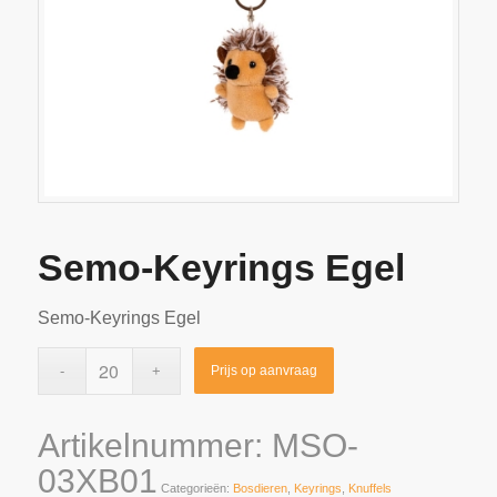
Semo-Keyrings Egel
Semo-Keyrings Egel
Prijs op aanvraag
Artikelnummer:
MSO-
03XB01
Categorieën:
Bosdieren
,
Keyrings
,
Knuffels