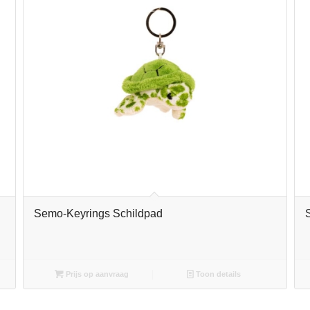
Semo-Keyrings Schildpad
Prijs op aanvraag
Toon details