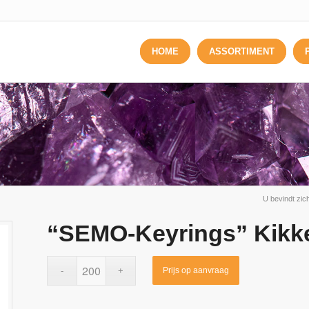
HOME
ASSORTIMENT
U bevindt zich
“SEMO-Keyrings” Kikk
Prijs op aanvraag