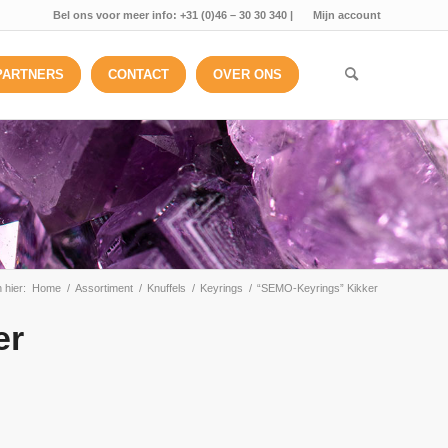
Bel ons voor meer info: +31 (0)46 – 30 30 340 |
Mijn account
PARTNERS
CONTACT
OVER ONS
 hier:
Home
/
Assortiment
/
Knuffels
/
Keyrings
/
“SEMO-Keyrings” Kikker
er