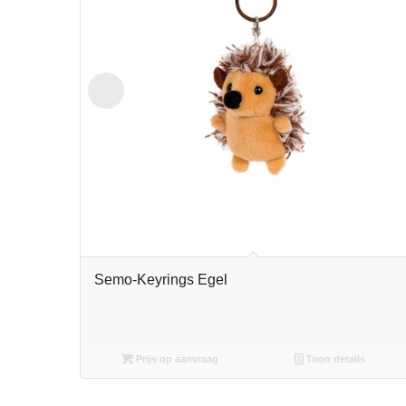
Semo-Keyrings Egel
Prijs op aanvraag
Toon details