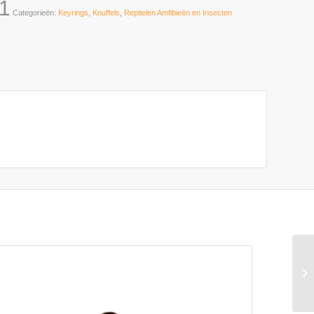
1
Categorieën:
Keyrings
,
Knuffels
,
Reptielen Amfibieën en Insecten