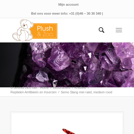
Mijn account
Bel ons voor meer info: +31 (0)46 – 30 30 340 |
U bevindt zich hier:
Home
/
Assortiment
/
Knuffels
/
Reptielen Amfibieën en Insecten
/
Semo Slang met ratel, medium rood