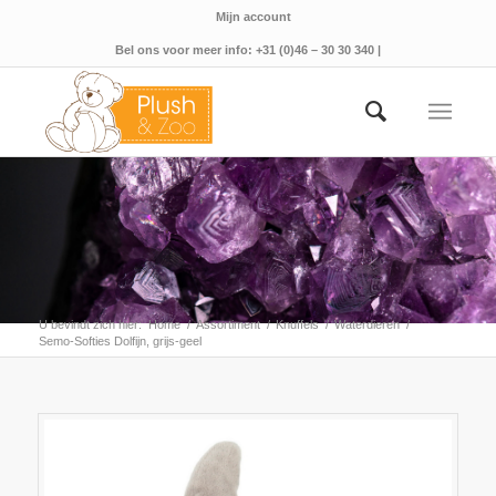
Mijn account
Bel ons voor meer info: +31 (0)46 – 30 30 340 |
U bevindt zich hier:
Home
/
Assortiment
/
Knuffels
/
Waterdieren
/
Semo-Softies Dolfijn, grijs-geel