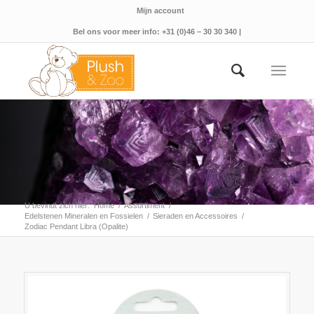
Mijn account
Bel ons voor meer info: +31 (0)46 – 30 30 340 |
U bevindt zich hier:
Home
/
Assortiment
/
Edelstenen Mineralen en Fossielen
/
Sieraden en Accessoires
/
Zodiac Pendant Libra (Opalite)