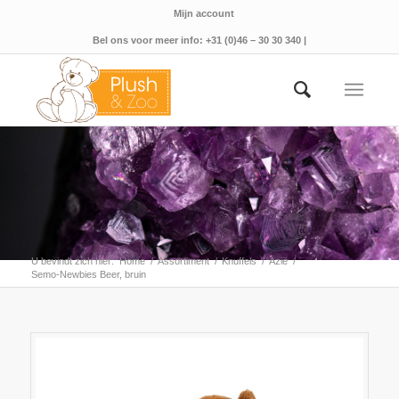
Mijn account
Bel ons voor meer info: +31 (0)46 – 30 30 340 |
U bevindt zich hier:
Home
/
Assortiment
/
Knuffels
/
Azië
/
Semo-Newbies Beer, bruin