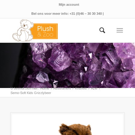
Mijn account
Bel ons voor meer info: +31 (0)46 – 30 30 340 |
U bevindt zich hier:
Home
/
Assortiment
/
Knuffels
/
Azië
/
Semo-Soft Kids Grizzlybeer